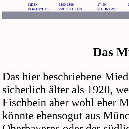
INDEX
1300-1599
17. JH
VERMISCHTES
PROJEKTBLOG
FLOHMARKT
Das M
Das hier beschriebene Miede
sicherlich älter als 1920, 
Fischbein aber wohl eher Mi
könnte ebensogut aus Münc
Oberbayerns oder des südlic